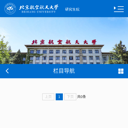
栏目导航
上页
1
下页
共0条