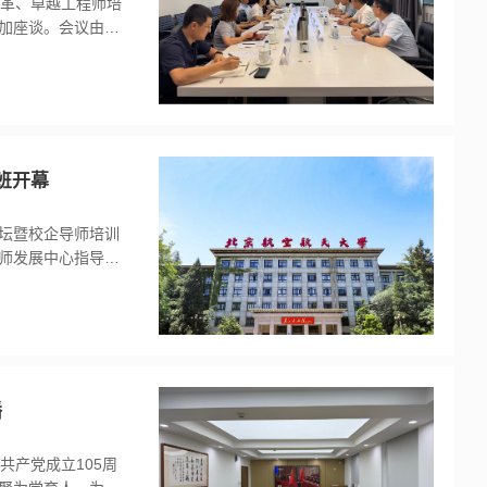
改革、卓越工程师培
加座谈。会议由副
发展的有关情况。
鉴 ， 进一步深
位论文质量...
班开幕
论坛暨校企导师培训
师发展中心指导，
交流平台，分享“国
共商卓越工程师自主
自航天...
播
共产党成立105周