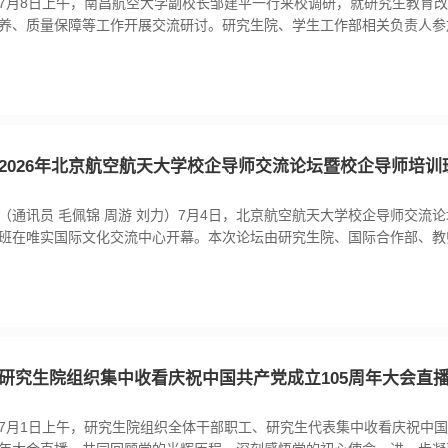
7月8日上午，南昌航空大学副校长邹建平一行来校调研，就研究生教育
养、质量保障等工作开展交流研讨。研究生院、学生工作部相关负责人参
校长吴江浩主持。吴江浩对来访表示欢迎，并介绍了北航研究生教育改革
邹建平介绍了南昌航空大学研究生教育工作情况，表示希望双方加强研讨互
化交流合作 。座谈中，双方围绕研究生招生机制、卓越工程师联合培养、学
2026年北京航空航天大学校企导师交流论坛暨校企导师培训
（通讯员 毛佩锦 周游 刘力）7月4日，北京航空航天大学校企导师交流
班在唯实国际文化交流中心开幕。本次论坛由研究生院、国际合作部、教
国家卓越工程师学院主办，中法工程师学院协办，旨在搭建校企导师深度
际－国内”双重视角下的卓越工程师培养经验，提升导师队伍专业能力，
培养大计。共计500余名校企导师参加了本次活动，其中约200名企业导师来
研究生院组织集中收看庆祝中国共产党成立105周年大会直
7月1日上午，研究生院组织全体干部职工、研究生代表集中收看庆祝中国