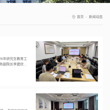
首页
-
新闻动态
026年研究生教育工
务副院长李建欣主
支持与辛勤付出表
他指出，要进一步深
将前沿技术深...