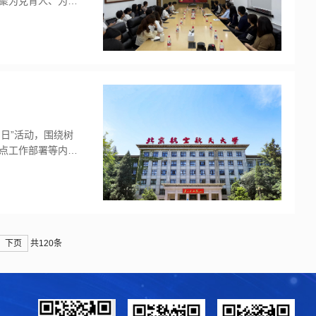
聚为党育人、为国
进事迹，催人奋
向。大家一致认
兴作为初心使
习日”活动，围绕树
点工作部署等内容
教职工参加。会
书记的人民情怀”
释习近平总...
下页
共120条