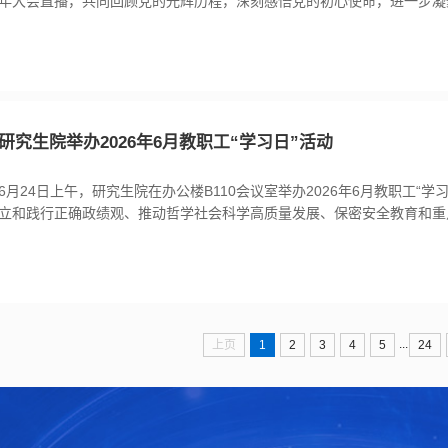
年大会直播，共同回顾党的光辉历程，深刻感悟党的初心使命，进一步凝
育才的思想共识和行动力量。“七一勋章”获得者扎根基层、无私奉献的先
进，习近平总书记情真意切的殷切嘱托，为新时代教育工作者指明前进方
为，中国共产党自成立以来，始终把为中国人民谋幸福、为中华民族谋复
命，...
研究生院举办2026年6月教职工“学习日”活动
6月24日上午，研究生院在办公楼B110会议室举办2026年6月教职工“学
立和践行正确政绩观、推动哲学社会科学高质量发展、保密安全教育和重
开展集中学习。研究生院常务副院长、党支部书记李建欣主持活动，全体
上，李建欣以“坚持人民至上——在树立和践行正确政绩观中读懂习近平总
为题讲授专题党课。他从实践根基、人民情怀、工作启示三个方面，系统阐
...
上页
1
2
3
4
5
24